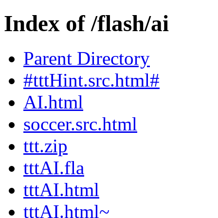
Index of /flash/ai
Parent Directory
#tttHint.src.html#
AI.html
soccer.src.html
ttt.zip
tttAI.fla
tttAI.html
tttAI.html~