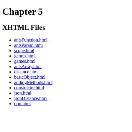
Chapter 5
XHTML Files
antsFunction.html
antsParam.html
scope.html
genres.html
games.html
antsArray.html
distance.html
basicObject.html
addingMethods.html
constructor.html
json.html
jsonDistance.html
oop.html